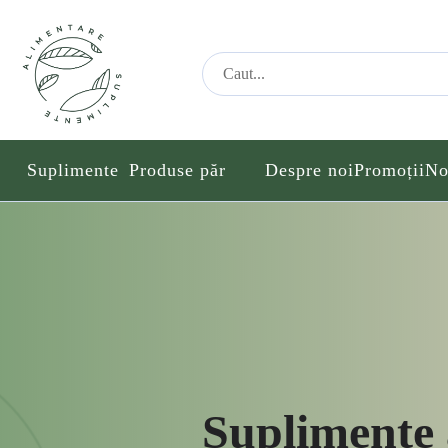
Suplimente
Produse păr
Despre noi
Promoții
No