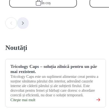
În coș
Noutăți
17 decembrie 2025
Tricology Caps – soluția zilnică pentru un păr
mai rezistent.
Tricology Caps este un supliment alimentar creat pentru a
susține sănătatea părului din interior, adresând cauzele
interne ale căderii părului și ale subțierii firului. Este
dezvoltat pentru femei și bărbați care doresc o abordare
corectă și eficientă, nu doar o soluție temporară.
Citeşte mai mult