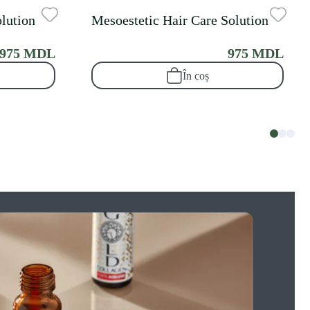
olution
Mesoestetic Hair Care Solution
975 MDL
975 MDL
În coș
Go
Artr