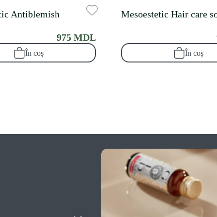
ic Antiblemish
Mesoestetic Hair care s
975 MDL
În coș
În coș