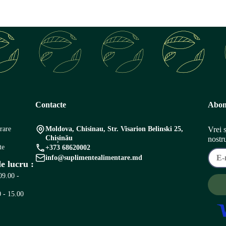
Contacte
Abon
vrare
Moldova, Chisinau, Str. Visarion Belinski 25,
Vrei 
Chișinău
nostr
te
+373 68620002
info@suplimentealimentare.md
e lucru :
09.00 -
 - 15.00