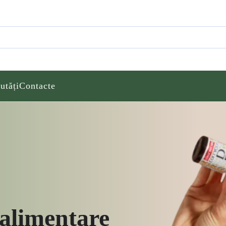
utăți
Contacte