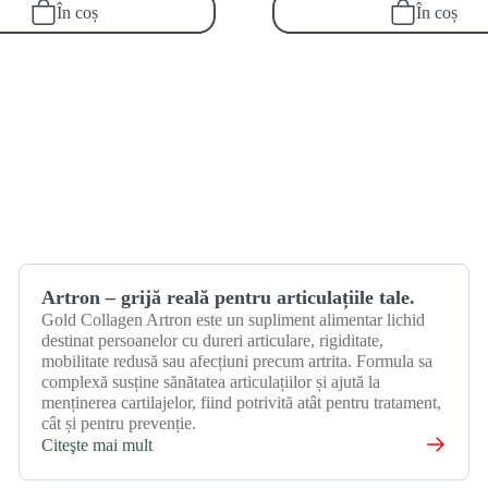
În coș
În coș
01 noiembrie 2025
Artron – grijă reală pentru articulațiile tale.
Gold Collagen Artron este un supliment alimentar lichid
destinat persoanelor cu dureri articulare, rigiditate,
mobilitate redusă sau afecțiuni precum artrita. Formula sa
complexă susține sănătatea articulațiilor și ajută la
menținerea cartilajelor, fiind potrivită atât pentru tratament,
cât și pentru prevenție.
Citeşte mai mult