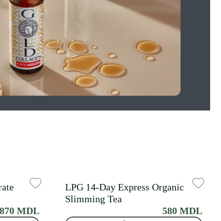
arti
de c
A
ate
LPG 14-Day Express Organic
Slimming Tea
870 MDL
580 MDL