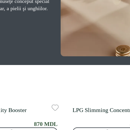
umuseţe conceput special
r, a pielii şi unghiilor.
ity Booster
LPG Slimming Concentr
870 MDL