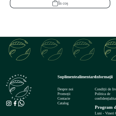
În coș
Suplimentealimentare
Informaţii
Despre noi
Condiții de li
Promoții
Politica de
Contacte
confidențialita
Catalog
Program d
Luni - Vineri 