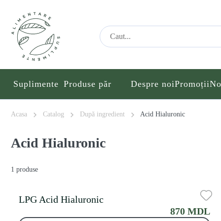
Suplimente
Produse păr
Despre noi
Promoții
No
Acasa
Catalog
După ingredient
Acid Hialuronic
Acid Hialuronic
1 produse
LPG Acid Hialuronic
870 MDL