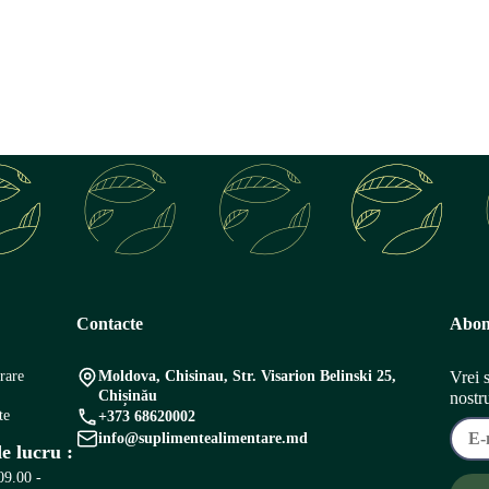
Contacte
Abon
vrare
Moldova, Chisinau, Str. Visarion Belinski 25,
Vrei 
Chișinău
nostr
te
+373 68620002
info@suplimentealimentare.md
e lucru :
09.00 -