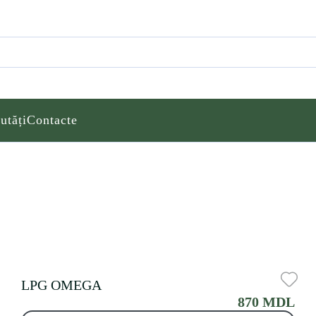
utăți
Contacte
LPG OMEGA
870 MDL