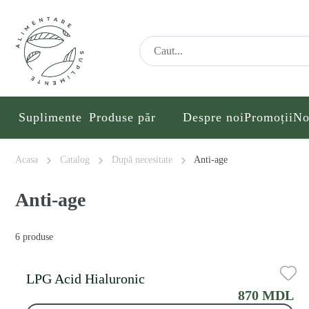
Suplimente
Produse păr
Despre noi
Promoții
No
Acasa
Catalog
După necesitate
Anti-age
Anti-age
6 produse
LPG Acid Hialuronic
870 MDL