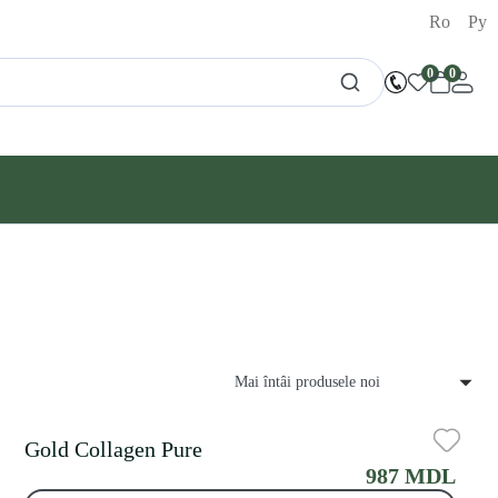
Ro
Ру
0
0
Mai întâi produsele noi
Gold Collagen Pure
987 MDL