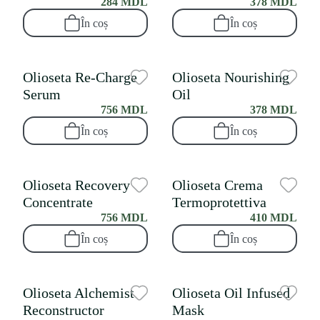
284 MDL
378 MDL
În coș
În coș
Olioseta Re-Charge
Olioseta Nourishing
Serum
Oil
756 MDL
378 MDL
În coș
În coș
Olioseta Recovery
Olioseta Crema
Concentrate
Termoprotettiva
756 MDL
410 MDL
În coș
În coș
Olioseta Alchemist
Olioseta Oil Infused
Reconstructor
Mask