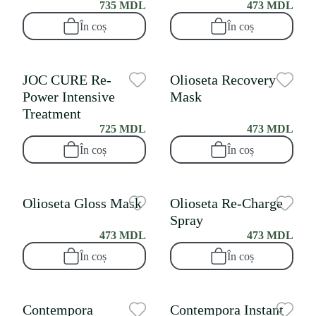
735 MDL
473 MDL
În coș
În coș
JOC CURE Re-
Olioseta Recovery
Power Intensive
Mask
Treatment
725 MDL
473 MDL
În coș
În coș
Olioseta Gloss Mask
Olioseta Re-Charge
Spray
473 MDL
473 MDL
În coș
În coș
Contempora
Contempora Instant