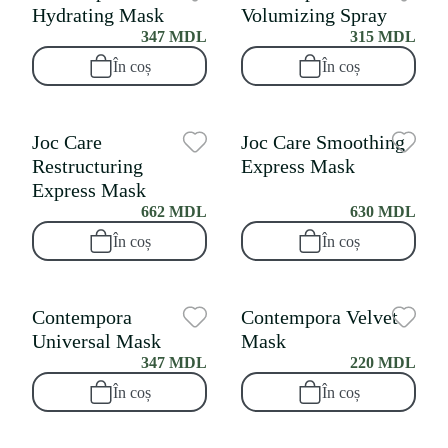
Hydrating Mask
Volumizing Spray
347 MDL
315 MDL
În coș
În coș
Joc Care
Joc Care Smoothing
Restructuring
Express Mask
Express Mask
662 MDL
630 MDL
În coș
În coș
Contempora
Contempora Velvet
Universal Mask
Mask
347 MDL
220 MDL
În coș
În coș