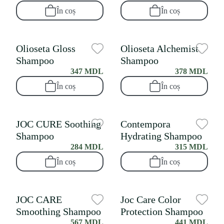
În coș
În coș
Olioseta Gloss
Olioseta Alchemist
Shampoo
Shampoo
347 MDL
378 MDL
În coș
În coș
JOC CURE Soothing
Contempora
Shampoo
Hydrating Shampoo
284 MDL
315 MDL
În coș
În coș
JOC CARE
Joc Care Color
Smoothing Shampoo
Protection Shampoo
567 MDL
441 MDL