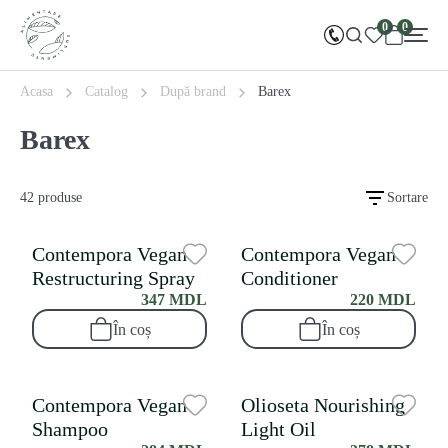
0
0
Acasa
Catalog
După brand
Barex
Barex
42 produse
Sortare
Contempora Vegan
Contempora Vegan
Restructuring Spray
Conditioner
347 MDL
220 MDL
În coș
În coș
Contempora Vegan
Olioseta Nourishing
Shampoo
Light Oil