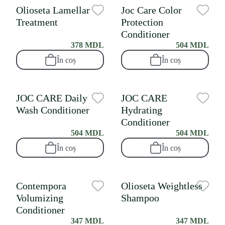
Olioseta Lamellar
Joc Care Color
Treatment
Protection
Conditioner
378 MDL
504 MDL
În coș
În coș
JOC CARE Daily
JOC CARE
Wash Conditioner
Hydrating
Conditioner
504 MDL
504 MDL
În coș
În coș
Contempora
Olioseta Weightless
Volumizing
Shampoo
Conditioner
347 MDL
347 MDL