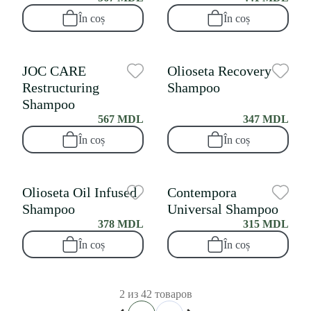
În coș
În coș
JOC CARE
Olioseta Recovery
Restructuring
Shampoo
Shampoo
567 MDL
347 MDL
În coș
În coș
Olioseta Oil Infused
Contempora
Shampoo
Universal Shampoo
378 MDL
315 MDL
În coș
În coș
2 из 42 товаров