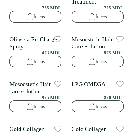
Treatment
735 MDL
725 MDL
În coș
În coș
Olioseta Re-Charge
Mesoestetic Hair
Spray
Care Solution
473 MDL
975 MDL
În coș
În coș
Mesoestetic Hair
LPG OMEGA
care solution
975 MDL
870 MDL
În coș
În coș
Gold Collagen
Gold Collagen