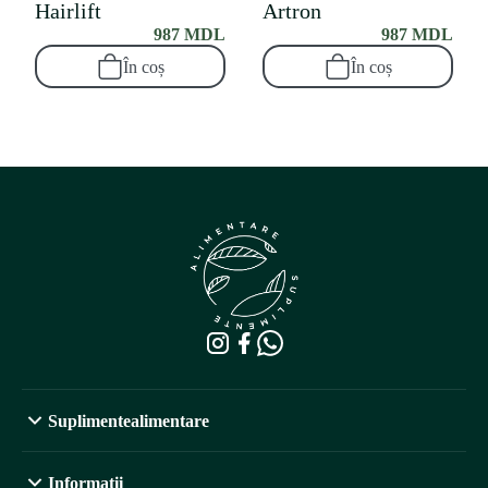
Hairlift
Artron
987 MDL
987 MDL
În coș
În coș
Suplimentealimentare
Informaţii