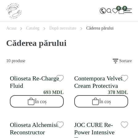
0
0
Acasa
Catalog
După necesitate
Căderea părului
Căderea părului
10 produse
Sortare
Olioseta Re-Charge
Contempora Velvet
Fluid
Cream Protectiva
693 MDL
378 MDL
În coș
În coș
Olioseta Alchemist
JOC CURE Re-
Reconstructor
Power Intensive