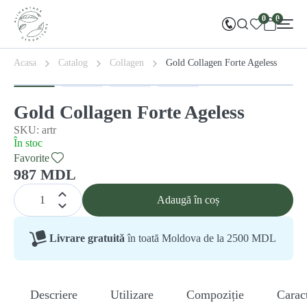
0
0
Acasa
Catalog
Collagen
Gold Collagen Forte Ageless
Gold Collagen Forte Ageless
SKU: artr
În stoc
Favorite
987 MDL
Adaugă în coș
Livrare gratuită
în toată Moldova de la 2500 MDL
Descriere
Utilizare
Compoziție
Caract