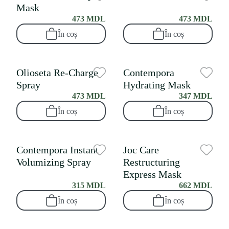
Mask
473 MDL
473 MDL
În coș
În coș
Olioseta Re-Charge
Contempora
Spray
Hydrating Mask
473 MDL
347 MDL
În coș
În coș
Contempora Instant
Joc Care
Volumizing Spray
Restructuring
Express Mask
315 MDL
662 MDL
În coș
În coș