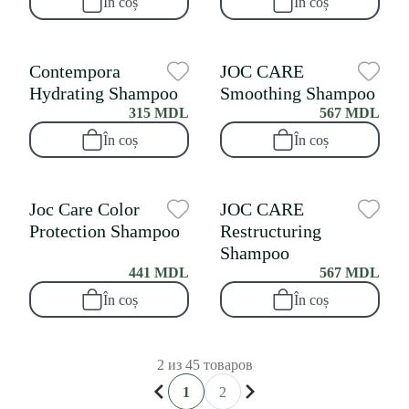
În coș
În coș
Contempora
JOC CARE
Hydrating Shampoo
Smoothing Shampoo
315 MDL
567 MDL
În coș
În coș
Joc Care Color
JOC CARE
Protection Shampoo
Restructuring
Shampoo
441 MDL
567 MDL
În coș
În coș
2 из 45 товаров
1
2