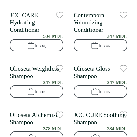
JOC CARE
Contempora
Hydrating
Volumizing
Conditioner
Conditioner
504 MDL
347 MDL
În coș
În coș
Olioseta Weightless
Olioseta Gloss
Shampoo
Shampoo
347 MDL
347 MDL
În coș
În coș
Olioseta Alchemist
JOC CURE Soothing
Shampoo
Shampoo
378 MDL
284 MDL