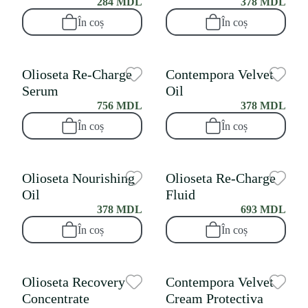
284 MDL
378 MDL
În coș
În coș
Olioseta Re-Charge
Contempora Velvet
Serum
Oil
756 MDL
378 MDL
În coș
În coș
Olioseta Nourishing
Olioseta Re-Charge
Oil
Fluid
378 MDL
693 MDL
În coș
În coș
Olioseta Recovery
Contempora Velvet
Concentrate
Cream Protectiva