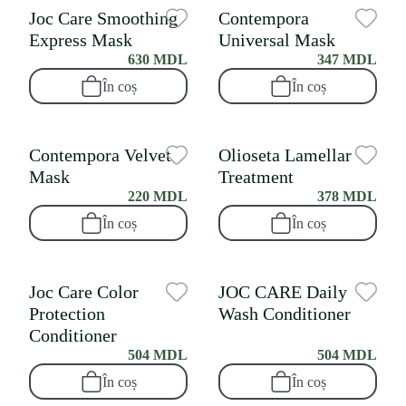
Joc Care Smoothing
Contempora
Express Mask
Universal Mask
630 MDL
347 MDL
În coș
În coș
Contempora Velvet
Olioseta Lamellar
Mask
Treatment
220 MDL
378 MDL
În coș
În coș
Joc Care Color
JOC CARE Daily
Protection
Wash Conditioner
Conditioner
504 MDL
504 MDL
În coș
În coș