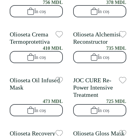
756 MDL
378 MDL
În coș
În coș
Olioseta Crema
Olioseta Alchemist
Termoprotettiva
Reconstructor
410 MDL
735 MDL
În coș
În coș
Olioseta Oil Infused
JOC CURE Re-
Mask
Power Intensive
Treatment
473 MDL
725 MDL
În coș
În coș
Olioseta Recovery
Olioseta Gloss Mask