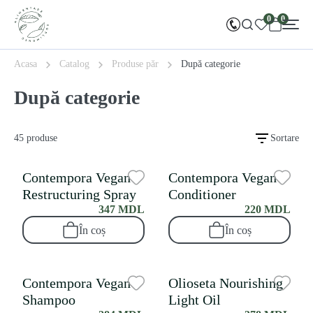
0
0
Acasa
Catalog
Produse păr
După categorie
După categorie
45 produse
Sortare
Contempora Vegan
Contempora Vegan
Restructuring Spray
Conditioner
347 MDL
220 MDL
În coș
În coș
Contempora Vegan
Olioseta Nourishing
Shampoo
Light Oil