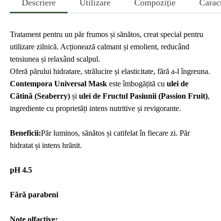
Descriere
Utilizare
Compoziție
Caract
Tratament pentru un păr frumos și sănătos, creat special pentru
utilizare zilnică. Acționează calmant și emolient, reducând
tensiunea și relaxând scalpul.
Oferă părului hidratare, strălucire și elasticitate, fără a-l îngreuna.
Contempora Universal Mask
este îmbogățită cu
ulei de
Cătină (Seaberry)
și
ulei de Fructul Pasiunii (Passion Fruit)
,
ingrediente cu proprietăți intens nutritive și revigorante.
Beneficii:
Păr luminos, sănătos și catifelat în fiecare zi. Păr
hidratat și intens hrănit.
pH 4.5
Fără parabeni
Note olfactive: