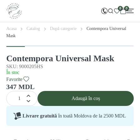
0
0
Acasa
Catalog
După categorie
Contempora Universal
Mask
Contempora Universal Mask
SKU: 9000205HS
În stoc
Favorite
347 MDL
Adaugă în coș
Livrare gratuită
în toată Moldova de la 2500 MDL