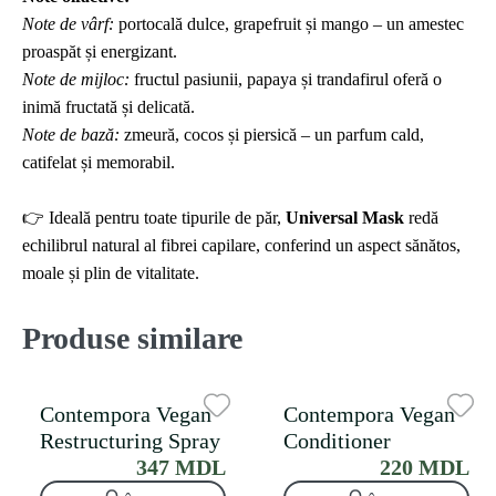
Note de vârf:
portocală dulce, grapefruit și mango – un amestec
proaspăt și energizant.
Note de mijloc:
fructul pasiunii, papaya și trandafirul oferă o
inimă fructată și delicată.
Note de bază:
zmeură, cocos și piersică – un parfum cald,
catifelat și memorabil.
👉 Ideală pentru toate tipurile de păr,
Universal Mask
redă
echilibrul natural al fibrei capilare, conferind un aspect sănătos,
moale și plin de vitalitate.
Produse similare
Contempora Vegan
Contempora Vegan
Restructuring Spray
Conditioner
347 MDL
220 MDL