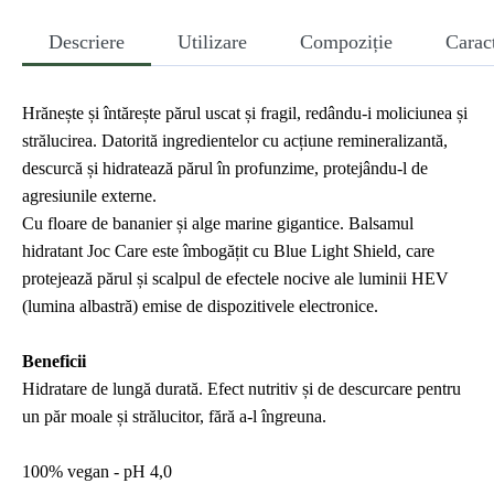
Descriere
Utilizare
Compoziție
Caract
Hrănește și întărește părul uscat și fragil, redându-i moliciunea și
strălucirea. Datorită ingredientelor cu acțiune remineralizantă,
descurcă și hidratează părul în profunzime, protejându-l de
agresiunile externe.
Cu floare de bananier și alge marine gigantice. Balsamul
hidratant Joc Care este îmbogățit cu Blue Light Shield, care
protejează părul și scalpul de efectele nocive ale luminii HEV
(lumina albastră) emise de dispozitivele electronice.
Beneficii
Hidratare de lungă durată. Efect nutritiv și de descurcare pentru
un păr moale și strălucitor, fără a-l îngreuna.
100% vegan - pH 4,0