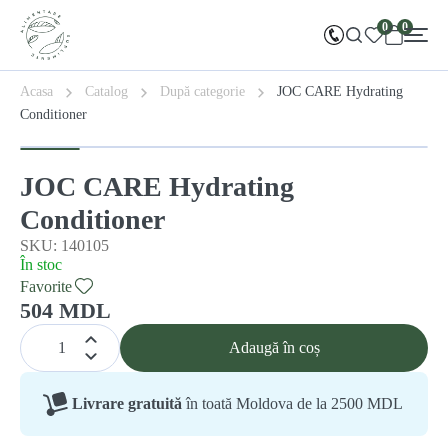
0
0
Acasa
Catalog
După categorie
JOC CARE Hydrating
Conditioner
JOC CARE Hydrating
Conditioner
SKU: 140105
În stoc
Favorite
504 MDL
Adaugă în coș
Livrare gratuită
în toată Moldova de la 2500 MDL