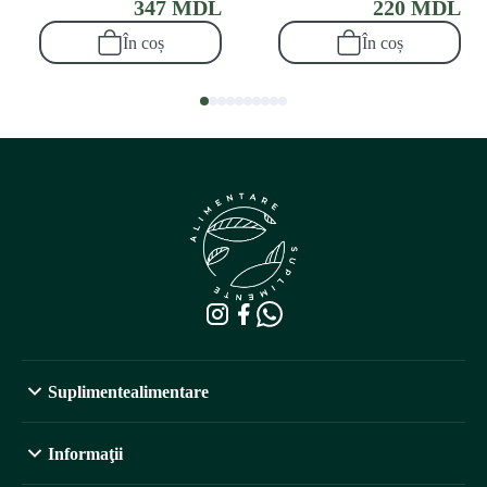
347 MDL
220 MDL
În coș
În coș
Suplimentealimentare
Informaţii