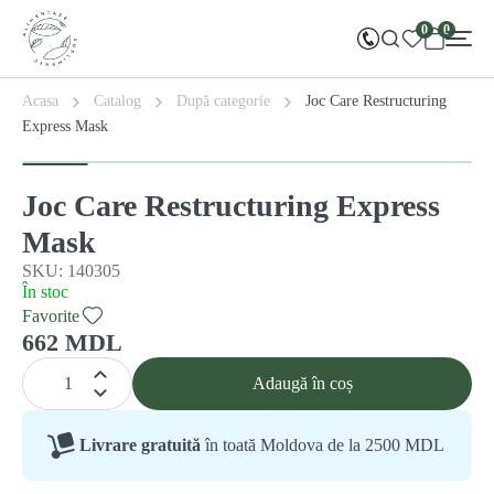
0
0
Acasa
Catalog
După categorie
Joc Care Restructuring
Express Mask
Joc Care Restructuring Express
Mask
SKU: 140305
În stoc
Favorite
662 MDL
Adaugă în coș
Livrare gratuită
în toată Moldova de la 2500 MDL