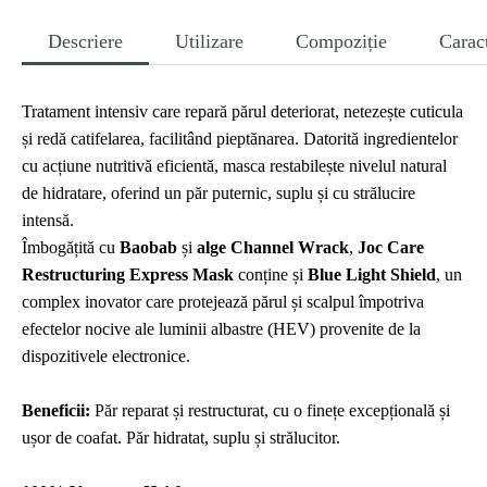
Descriere
Utilizare
Compoziție
Caract
Tratament intensiv care repară părul deteriorat, netezește cuticula
și redă catifelarea, facilitând pieptănarea. Datorită ingredientelor
cu acțiune nutritivă eficientă, masca restabilește nivelul natural
de hidratare, oferind un păr puternic, suplu și cu strălucire
intensă.
Îmbogățită cu
Baobab
și
alge Channel Wrack
,
Joc Care
Restructuring Express Mask
conține și
Blue Light Shield
, un
complex inovator care protejează părul și scalpul împotriva
efectelor nocive ale luminii albastre (HEV) provenite de la
dispozitivele electronice.
Beneficii:
Păr reparat și restructurat, cu o finețe excepțională și
ușor de coafat. Păr hidratat, suplu și strălucitor.