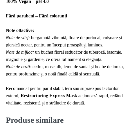
100% Vegan – pH 4.0
Fără parabeni – Fără coloranți
Note olfactive:
Note de vârf:
bergamotă vibrantă, floare de portocal, cuișoare și
piersică nectar, pentru un început proaspăt și luminos.
Note de mijloc:
un buchet floral seducător de tuberoză, iasomie,
magnolie și gardenie, ce oferă rafinament și eleganță.
Note de bază:
cedru, mosc alb, lemn de santal și boabe de tonka,
pentru profunzime și o notă finală caldă și senzuală.
Recomandat pentru părul slăbit, tern sau supraexpus factorilor
externi,
Restructuring Express Mask
acționează rapid, redând
vitalitate, rezistență și o strălucire de durată.
Produse similare