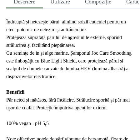
Descriere
Utilizare
Compoziție
Caract
Îndreaptă și netezește părul, aliniind solzii cuticulei pentru un
efect puternic de netezire și anti-încrețire.
Protejează suprafața părului de agresiunile externe, sporind
strălucirea și facilitând pieptănarea.
Cu semințe de in și alge marine. Șamponul Joc Care Smoothing
este îmbogățit cu Blue Light Shield, care protejează părul și
scalpul de daunele cauzate de lumina HEV (lumina albastră) a
dispozitivelor electronice.
Beneficii
Păr neted și mătăsos, fără încâlcire. Strălucire sporită și păr mai
ușor de coafat. Protecție împotriva agenților externi.
100% vegan - pH 5,5
Note olfactive: notele de vârf vibrante de bergamotă, floare de