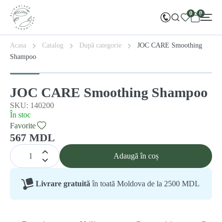
0
0
Acasa
Catalog
După categorie
JOC CARE Smoothing
Shampoo
JOC CARE Smoothing Shampoo
SKU: 140200
În stoc
Favorite
567 MDL
Adaugă în coș
Livrare gratuită
în toată Moldova de la 2500 MDL