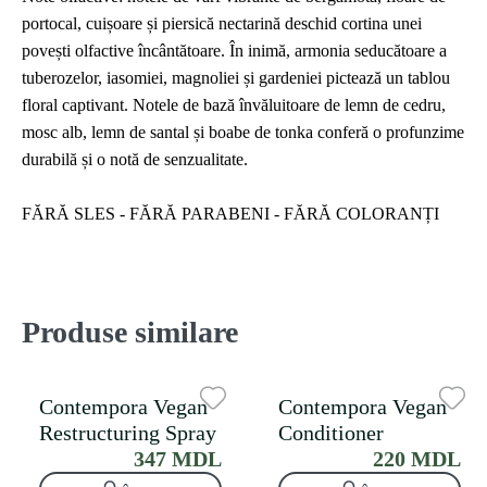
portocal, cuișoare și piersică nectarină deschid cortina unei
povești olfactive încântătoare. În inimă, armonia seducătoare a
tuberozelor, iasomiei, magnoliei și gardeniei pictează un tablou
floral captivant. Notele de bază învăluitoare de lemn de cedru,
mosc alb, lemn de santal și boabe de tonka conferă o profunzime
durabilă și o notă de senzualitate.
FĂRĂ SLES - FĂRĂ PARABENI - FĂRĂ COLORANȚI
Produse similare
Contempora Vegan
Contempora Vegan
Restructuring Spray
Conditioner
347 MDL
220 MDL