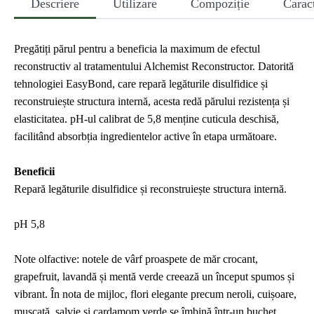
Descriere
Utilizare
Compoziție
Caract
Pregătiți părul pentru a beneficia la maximum de efectul
reconstructiv al tratamentului Alchemist Reconstructor. Datorită
tehnologiei EasyBond, care repară legăturile disulfidice și
reconstruiește structura internă, acesta redă părului rezistența și
elasticitatea. pH-ul calibrat de 5,8 menține cuticula deschisă,
facilitând absorbția ingredientelor active în etapa următoare.
Beneficii
Repară legăturile disulfidice și reconstruiește structura internă.
pH 5,8
Note olfactive: notele de vârf proaspete de măr crocant,
grapefruit, lavandă și mentă verde creează un început spumos și
vibrant. În nota de mijloc, flori elegante precum neroli, cuișoare,
mușcată, salvie și cardamom verde se îmbină într-un buchet