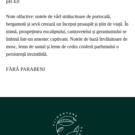
pH 4.0
Note olfactive: notele de vârf strălucitoare de portocală,
bergamotă și sevă creează un început proaspăt și plin de viață. În
inimă, prospețimea eucaliptului, castravetelui și geraniumului se
îmbină într-un amestec captivant. Notele de bază învăluitoare de
mosc, lemn de santal și lemn de cedru conferă parfumului o
persistență irezistibilă.
FĂRĂ PARABENI