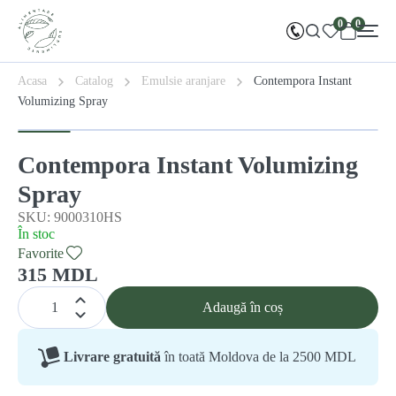
0
0
Acasa
Catalog
Emulsie aranjare
Contempora Instant
Volumizing Spray
Contempora Instant Volumizing
Spray
SKU: 9000310HS
În stoc
Favorite
315 MDL
Adaugă în coș
Livrare gratuită
în toată Moldova de la 2500 MDL