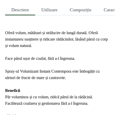
Descriere
Utilizare
Compoziție
Caract
Oferă volum, mătăsuri și strălucire de lungă durată. Oferă
instantaneu susținere și ridicare rădăcinilor, lăsând părul cu corp
și volum natural.
Face părul ușor de coafat, fără a-l îngreuna.
Spray-ul Volumizant Instant Contempora este îmbogățit cu
uleiuri de fructe de mare și castravete.
Beneficii
Păr voluminos și cu volum, ridică părul de la rădăcină.
Facilitează coafarea și gestionarea fără a-l îngreuna.