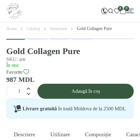
0
0
Acasa
Catalog
Imunitate
Gold Collagen Pure
Gold Collagen Pure
SKU: artr
În stoc
Favorite
987 MDL
Adaugă în coș
Livrare gratuită
în toată Moldova de la 2500 MDL
Descriere
Utilizare
Compoziție
Caract