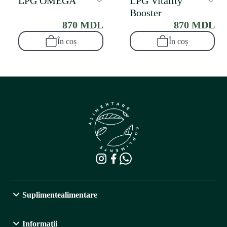
LPG OMEGA
LPG Vitality
Booster
870 MDL
870 MDL
În coș
În coș
Suplimentealimentare
Informaţii