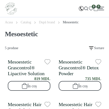
0
0
Acasa
Catalog
După brand
Mesoestetic
Mesoestetic
5 produse
Sortare
Mesoestetic
Mesoestetic
Grascontrol®
Grascontrol® Detox
Lipactive Solution
Powder
819 MDL
735 MDL
În coș
În coș
Mesoestetic Hair
Mesoestetic Hair