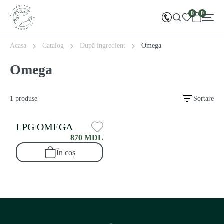
0
0
Acasa
Catalog
După ingredient
Omega
Omega
1 produse
Sortare
LPG OMEGA
870 MDL
În coș