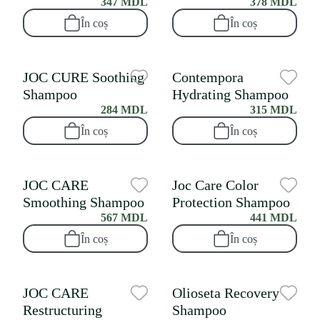
347 MDL
378 MDL
În coș
În coș
JOC CURE Soothing
Contempora
Shampoo
Hydrating Shampoo
284 MDL
315 MDL
În coș
În coș
JOC CARE
Joc Care Color
Smoothing Shampoo
Protection Shampoo
567 MDL
441 MDL
În coș
În coș
JOC CARE
Olioseta Recovery
Restructuring
Shampoo