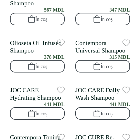
Shampoo
567 MDL
347 MDL
În coș
În coș
Olioseta Oil Infused
Contempora
Shampoo
Universal Shampoo
378 MDL
315 MDL
În coș
În coș
JOC CARE
JOC CARE Daily
Hydrating Shampoo
Wash Shampoo
441 MDL
441 MDL
În coș
În coș
Contempora Toning
JOC CURE Re-