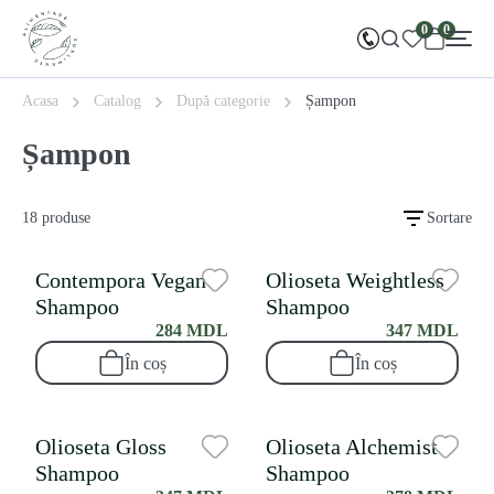
0
0
Acasa
Catalog
După categorie
Șampon
Șampon
18 produse
Sortare
Contempora Vegan
Olioseta Weightless
Shampoo
Shampoo
284 MDL
347 MDL
În coș
În coș
Olioseta Gloss
Olioseta Alchemist
Shampoo
Shampoo