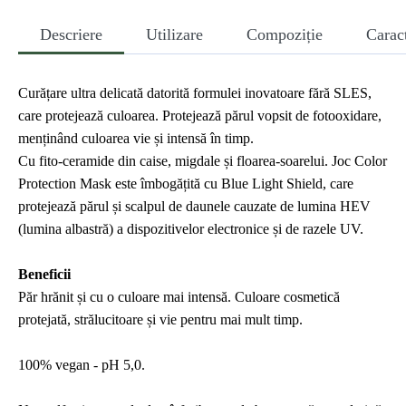
Descriere
Utilizare
Compoziție
Caract
Curățare ultra delicată datorită formulei inovatoare fără SLES,
care protejează culoarea. Protejează părul vopsit de fotooxidare,
menținând culoarea vie și intensă în timp.
Cu fito-ceramide din caise, migdale și floarea-soarelui. Joc Color
Protection Mask este îmbogățită cu Blue Light Shield, care
protejează părul și scalpul de daunele cauzate de lumina HEV
(lumina albastră) a dispozitivelor electronice și de razele UV.
Beneficii
Păr hrănit și cu o culoare mai intensă. Culoare cosmetică
protejată, strălucitoare și vie pentru mai mult timp.
100% vegan - pH 5,0.