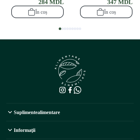
284 MDL
347 MDL
În coș
În coș
Suplimentealimentare
Informaţii