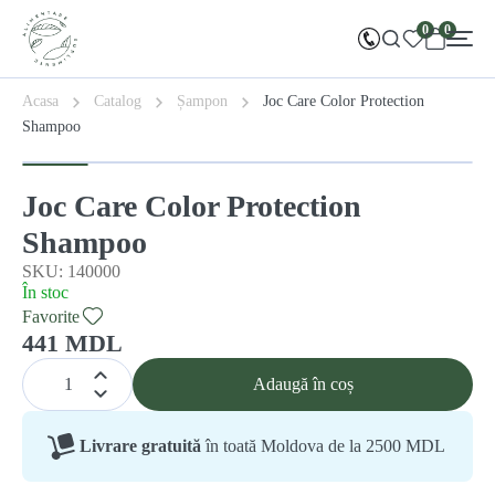
0
0
Acasa
Catalog
Șampon
Joc Care Color Protection
Shampoo
Joc Care Color Protection
Shampoo
SKU: 140000
În stoc
Favorite
441 MDL
Adaugă în coș
Livrare gratuită
în toată Moldova de la 2500 MDL