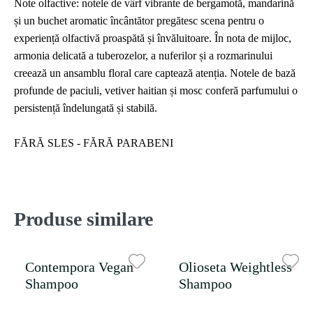
Note olfactive: notele de vârf vibrante de bergamotă, mandarină
și un buchet aromatic încântător pregătesc scena pentru o
experiență olfactivă proaspătă și învăluitoare. În nota de mijloc,
armonia delicată a tuberozelor, a nuferilor și a rozmarinului
creează un ansamblu floral care captează atenția. Notele de bază
profunde de paciuli, vetiver haitian și mosc conferă parfumului o
persistență îndelungată și stabilă.
FĂRĂ SLES - FĂRĂ PARABENI
Produse similare
Contempora Vegan
Olioseta Weightless
Shampoo
Shampoo