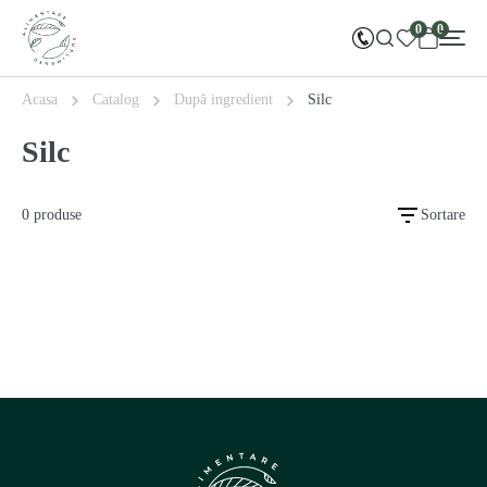
0
0
Acasa
Catalog
După ingredient
Silc
Silc
0 produse
Sortare