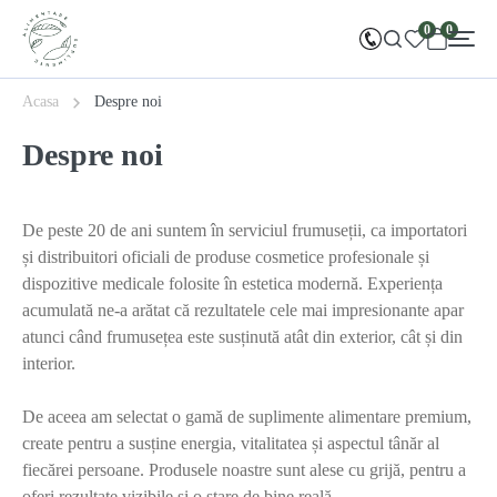
0
0
Acasa
Despre noi
Despre noi
De peste 20 de ani suntem în serviciul frumuseții, ca importatori
și distribuitori oficiali de produse cosmetice profesionale și
dispozitive medicale folosite în estetica modernă. Experiența
acumulată ne-a arătat că rezultatele cele mai impresionante apar
atunci când frumusețea este susținută atât din exterior, cât și din
interior.
De aceea am selectat o gamă de suplimente alimentare premium,
create pentru a susține energia, vitalitatea și aspectul tânăr al
fiecărei persoane. Produsele noastre sunt alese cu grijă, pentru a
oferi rezultate vizibile și o stare de bine reală.