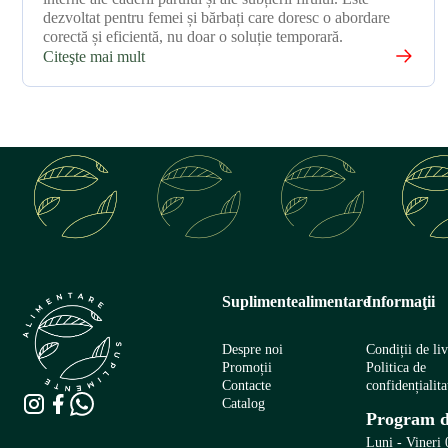
dezvoltat pentru femei și bărbați care doresc o abordare
corectă și eficientă, nu doar o soluție temporară.
Citeşte mai mult
Suplimentealimentare
Informaţii
Despre noi
Condiții de li
Promoții
Politica de
Contacte
confidențialita
Catalog
Program d
Luni - Vineri 