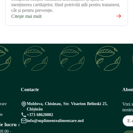
menținerea cartilajelor, fiind potrivită atât pentru tratament,
cât și pentru prevenție.
Citeşte mai mult
Contacte
Abon
vrare
Moldova, Chisinau, Str. Visarion Belinski 25,
Vrei 
Chișinău
nostr
te
+373 68620002
info@suplimentealimentare.md
e lucru :
09.00 -