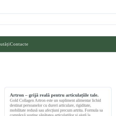
utăți
Contacte
01 noiembrie 2025
Artron – grijă reală pentru articulațiile tale.
Gold Collagen Artron este un supliment alimentar lichid
destinat persoanelor cu dureri articulare, rigiditate,
mobilitate redusă sau afecțiuni precum artrita. Formula sa
complexă susține sănătatea articulațiilor și ajută la