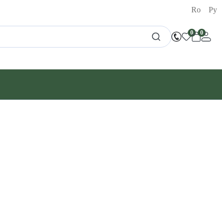
Ro
Ру
0
0