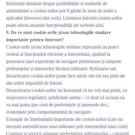
Informații detaliate despre posibilitățile și modurile de
administrare a cookie-urilor pot fi găsite în zona de setări a
aplicației (browser-ului web). Limitarea folosirii cookie-urilor
poate afecta anumite funcționalități ale website-ului.
9. De ce sunt cookie-urile și/sau tehnologiile similare
importante pentru Internet?
Cookie-urile și/sau tehnologiile similare reprezintă un punct
central al funcționării eficiente a Internetului, ajutând la
generarea unei experiențe de navigare prietenoase și adaptate
preferințelor și intereselor fiecărui utilizator. Refuzarea sau
dezactivarea cookie-urilor poate face unele site-uri sau părți ale
site-urilor imposibil de folosit.
Dezactivarea cookie-urilor nu înseamnă că nu veți mai primi, cu
respectarea legislației, publicitate online – ci doar că aceasta nu
va mai putea ține cont de preferințele și interesele dvs.,
evidențiate prin comportamentul de navigare.
Exemple de întrebuințări importante ale cookie-urilor (care nu
necesită autentificarea unui utilizator prin intermediul unui cont):
Conținut și servicii adaptate preferințelor utilizatorului – categorii