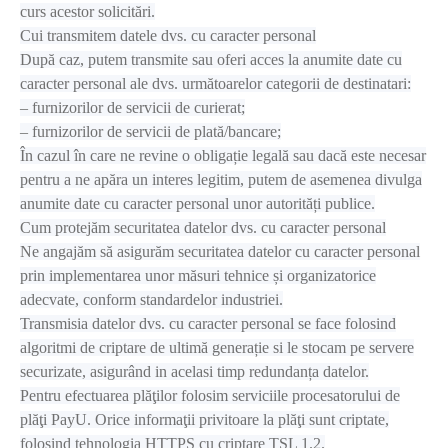
curs acestor solicitări.
Cui transmitem datele dvs. cu caracter personal
După caz, putem transmite sau oferi acces la anumite date cu
caracter personal ale dvs. următoarelor categorii de destinatari:
– furnizorilor de servicii de curierat;
– furnizorilor de servicii de plată/bancare;
În cazul în care ne revine o obligație legală sau dacă este necesar
pentru a ne apăra un interes legitim, putem de asemenea divulga
anumite date cu caracter personal unor autorități publice.
Cum protejăm securitatea datelor dvs. cu caracter personal
Ne angajăm să asigurăm securitatea datelor cu caracter personal
prin implementarea unor măsuri tehnice și organizatorice
adecvate, conform standardelor industriei.
Transmisia datelor dvs. cu caracter personal se face folosind
algoritmi de criptare de ultimă generație si le stocam pe servere
securizate, asigurând in acelasi timp redundanța datelor.
Pentru efectuarea plăţilor folosim serviciile procesatorului de
plăţi PayU. Orice informaţii privitoare la plăţi sunt criptate,
folosind tehnologia HTTPS cu criptare TSL 1.2.