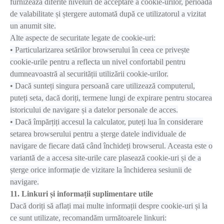
furnizează diferite niveluri de acceptare a cookie-urilor, perioada
de valabilitate și ștergere automată după ce utilizatorul a vizitat
un anumit site.
Alte aspecte de securitate legate de cookie-uri:
• Particularizarea setărilor browserului în ceea ce privește
cookie-urile pentru a reflecta un nivel confortabil pentru
dumneavoastră al securității utilizării cookie-urilor.
• Dacă sunteți singura persoană care utilizează computerul,
puteți seta, dacă doriți, termene lungi de expirare pentru stocarea
istoricului de navigare și a datelor personale de acces.
• Dacă împărțiți accesul la calculator, puteți lua în considerare
setarea browserului pentru a șterge datele individuale de
navigare de fiecare dată când închideți browserul. Aceasta este o
variantă de a accesa site-urile care plasează cookie-uri și de a
șterge orice informație de vizitare la închiderea sesiunii de
navigare.
11. Linkuri și informații suplimentare utile
Dacă doriți să aflați mai multe informații despre cookie-uri și la
ce sunt utilizate, recomandăm următoarele linkuri: