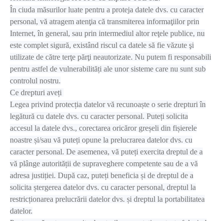
În ciuda măsurilor luate pentru a proteja datele dvs. cu caracter
personal, vă atragem atenţia că transmiterea informaţiilor prin
Internet, în general, sau prin intermediul altor reţele publice, nu
este complet sigură, existând riscul ca datele să fie văzute şi
utilizate de către terţe părţi neautorizate. Nu putem fi responsabili
pentru astfel de vulnerabilități ale unor sisteme care nu sunt sub
controlul nostru.
Ce drepturi aveți
Legea privind protecția datelor vă recunoaște o serie drepturi în
legătură cu datele dvs. cu caracter personal. Puteți solicita
accesul la datele dvs., corectarea oricăror greșeli din fișierele
noastre și/sau vă puteți opune la prelucrarea datelor dvs. cu
caracter personal. De asemenea, vă puteți exercita dreptul de a
vă plânge autorității de supraveghere competente sau de a vă
adresa justiției. După caz, puteți beneficia și de dreptul de a
solicita ștergerea datelor dvs. cu caracter personal, dreptul la
restricționarea prelucrării datelor dvs. și dreptul la portabilitatea
datelor.