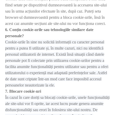
fiind setate pe dispozitivul dumneavoastră la accesarea site-ului
sau în urma acțiunilor efectuate în site, după caz. Puteți seta
browser-ul dumneavoastră pentru a bloca cookie-urile, însă în
acest caz anumite secțiuni ale site-ului nu vor funcționa corect.
6. Conțin cookie-urile sau tehnologiile similare date
personale?
Cookie-urile în sine nu solicită informații cu caracter personal
pentru a putea fi utilizate și, în multe cazuri, nici nu identifică
personal utilizatorii de internet. Există însă situații când datele
personale pot fi colectate prin utilizarea cookie-urilor pentru a
facilita anumite funcționalități pentru utilizator sau pentru a oferi
utilizatorului o experiență mai adaptată preferințelor sale. Astfel
de date sunt criptate într-un mod care face imposibil accesul
persoanelor neautorizate la ele.
7. Blocare cookie-uri
În cazul în care doriți sa blocați cookie-urile, unele funcționalități
ale site‑ului vor fi oprite, iar acest lucru poate genera anumite
disfuncționalități sau erori în folosirea site-ului nostru. De