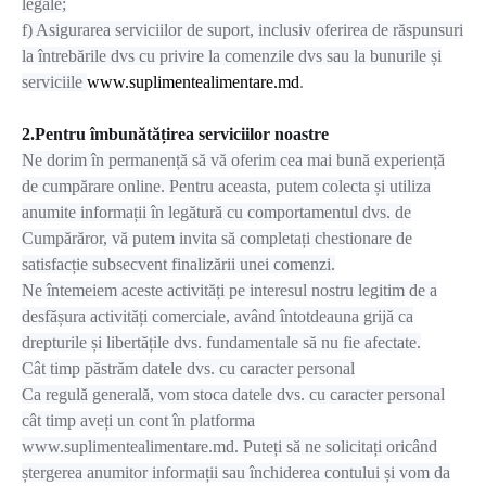
legale;
f) Asigurarea serviciilor de suport, inclusiv oferirea de răspunsuri
la întrebările dvs cu privire la comenzile dvs sau la bunurile și
serviciile
www.suplimentealimentare.md
.
2.Pentru îmbunătățirea serviciilor noastre
Ne dorim în permanență să vă oferim cea mai bună experiență
de cumpărare online. Pentru aceasta, putem colecta și utiliza
anumite informații în legătură cu comportamentul dvs. de
Cumpărăror, vă putem invita să completați chestionare de
satisfacție subsecvent finalizării unei comenzi.
Ne întemeiem aceste activități pe interesul nostru legitim de a
desfășura activități comerciale, având întotdeauna grijă ca
drepturile și libertățile dvs. fundamentale să nu fie afectate.
Cât timp păstrăm datele dvs. cu caracter personal
Ca regulă generală, vom stoca datele dvs. cu caracter personal
cât timp aveți un cont în platforma
www.suplimentealimentare.md. Puteți să ne solicitați oricând
ștergerea anumitor informații sau închiderea contului și vom da