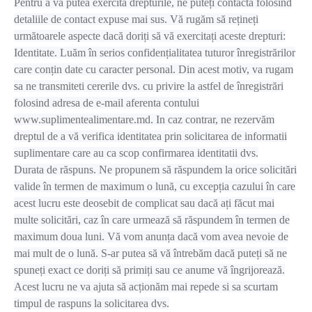
Pentru a vă putea exercita drepturile, ne puteți contacta folosind
detaliile de contact expuse mai sus. Vă rugăm să rețineți
următoarele aspecte dacă doriți să vă exercitați aceste drepturi:
Identitate. Luăm în serios confidențialitatea tuturor înregistrărilor
care conțin date cu caracter personal. Din acest motiv, va rugam
sa ne transmiteti cererile dvs. cu privire la astfel de înregistrări
folosind adresa de e-mail aferenta contului
www.suplimentealimentare.md. In caz contrar, ne rezervăm
dreptul de a vă verifica identitatea prin solicitarea de informatii
suplimentare care au ca scop confirmarea identitatii dvs.
Durata de răspuns. Ne propunem să răspundem la orice solicitări
valide în termen de maximum o lună, cu excepția cazului în care
acest lucru este deosebit de complicat sau dacă ați făcut mai
multe solicitări, caz în care urmează să răspundem în termen de
maximum doua luni. Vă vom anunța dacă vom avea nevoie de
mai mult de o lună. S-ar putea să vă întrebăm dacă puteți să ne
spuneți exact ce doriți să primiți sau ce anume vă îngrijorează.
Acest lucru ne va ajuta să acționăm mai repede si sa scurtam
timpul de raspuns la solicitarea dvs.