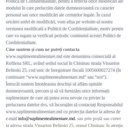
Politică de Confidențialitate, pentru a reflecta orice modificări ale
modului în care prelucrăm datele dumneavoastră cu caracter
personal sau orice modificări ale cerințelor legale. În cazul
oricărei astfel de modificări, vom afișa pe website-ul nostru
versiunea modificată a Politicii de Confidențialitate, motiv pentru
care va rugam sa verificati periodic continutul acestei Politici de
Confidentialitate.
Cine suntem și cum ne puteți contacta
www.suplimentealimentare.md este denumirea comercială al
Rofilena SRL, având sediul social în Chisinau strada Vissarion
Belinski 25, cod unic de înregistrare fiscală 1005600027274 (în
continuare “www.suplimentealimentare.md” sau “noi“).
Întrucât suntem întotdeauna deschiși să aflăm opiniile
dumneavoastră, precum și să vă furnizăm orice informații
suplimentare de care ați putea avea nevoie cu privire la
prelucrarea datelor dvs, vă încurajăm să contactați Responsabilul
www.suplimentealimentare.md cu protecția datelor la adresa de
e-mail
info@suplimentealimentare.md.
sau prin poștă sau curier
la adresa strada Vissarion Belinski 25, orasul Chisinau: în atenția