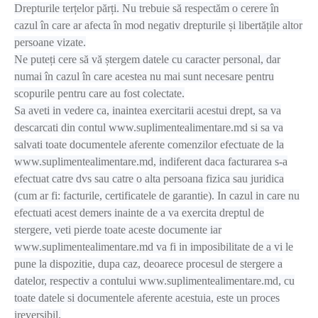
Drepturile terțelor părți. Nu trebuie să respectăm o cerere în
cazul în care ar afecta în mod negativ drepturile și libertățile altor
persoane vizate.
Ne puteți cere să vă ștergem datele cu caracter personal, dar
numai în cazul în care acestea nu mai sunt necesare pentru
scopurile pentru care au fost colectate.
Sa aveti in vedere ca, inaintea exercitarii acestui drept, sa va
descarcati din contul www.suplimentealimentare.md si sa va
salvati toate documentele aferente comenzilor efectuate de la
www.suplimentealimentare.md, indiferent daca facturarea s-a
efectuat catre dvs sau catre o alta persoana fizica sau juridica
(cum ar fi: facturile, certificatele de garantie). In cazul in care nu
efectuati acest demers inainte de a va exercita dreptul de
stergere, veti pierde toate aceste documente iar
www.suplimentealimentare.md va fi in imposibilitate de a vi le
pune la dispozitie, dupa caz, deoarece procesul de stergere a
datelor, respectiv a contului www.suplimentealimentare.md, cu
toate datele si documentele aferente acestuia, este un proces
ireversibil.