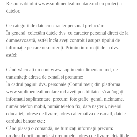
Responsabilului www.suplimentealimentare.md cu protecția
datelor.
Ce categorii de date cu caracter personal prelucrăm
În general, colectăm datele dvs. cu caracter personal direct de la
dumneavoastră, astfel încât aveți controlul asupra tipului de
informație pe care ne-o oferiți. Primim informații de la dvs.
astfel:
Când vă creați un cont www.suplimentealimentare.md, ne
transmiteți: adresa de e-mail si prenume;
În cadrul paginii dvs. personale (Contul meu) din platforma
www.suplimentealimentare.md aveți posibilitatea să adăugați
informații suplimentare, precum: fotografie, genul, nickname,
număr telefon mobil, număr telefon fix, data nașterii, nivelul
educației, adrese de livrare, adresa alternativa de e-mail, datele
cardului bancar etc.;
Când plasați o comandă, ne furnizați informații precum:
produsul dorit, numele si prenumele, adresa de livrare, detalii de